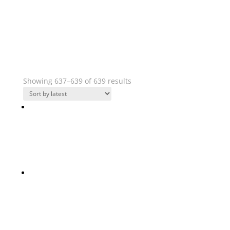
Výrobci potahových látek
Showing 637–639 of 639 results
Tremont
Chinchilla
Tremont
Olivine