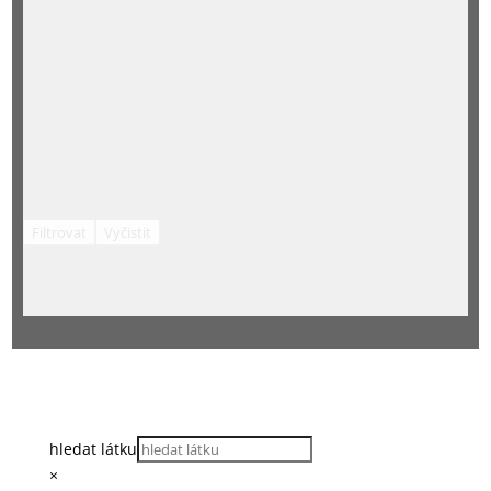
Filtrovat
Vyčistit
hledat látku
×