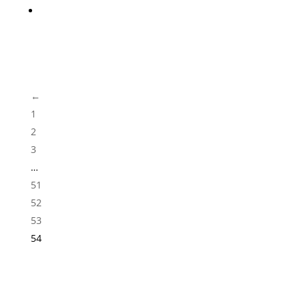
Tremont Zinc
←
1
2
3
…
51
52
53
54