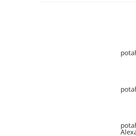
pota
pota
pota
Alex