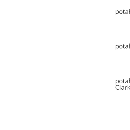
pota
pota
pota
Clar