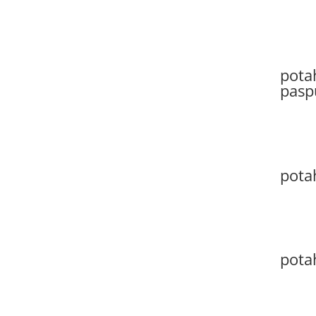
potah
pasp
potah
pota