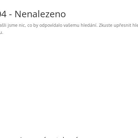
04 - Nenalezeno
šli jsme nic, co by odpovídalo vašemu hledání. Zkuste upřesnit hl
u.