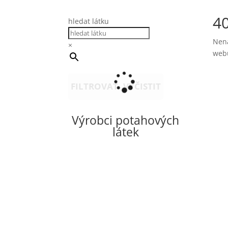
4
hledat látku
Nena
×
web
FILTROVAT
VYČISTIT
Výrobci potahových
látek