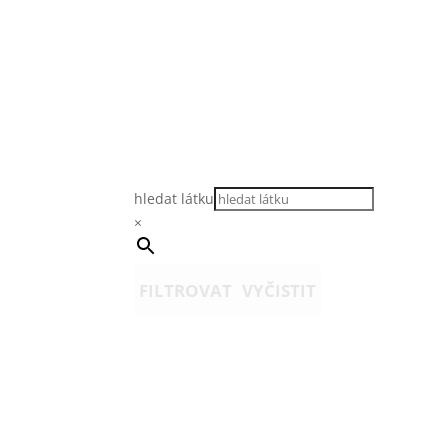
hledat látku
×
FILTROVAT
VYČISTIT