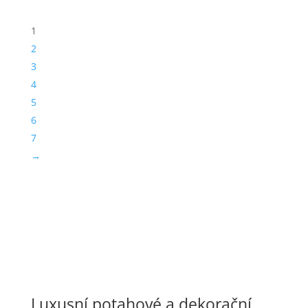
1
2
3
4
5
6
7
→
Luxusní potahové a dekorační