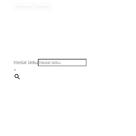
Filtrovat
Vyčistit
hledat látku
×