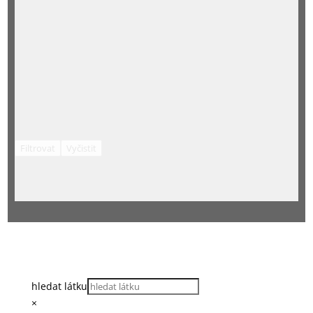
Filtrovat
Vyčistit
hledat látku
×