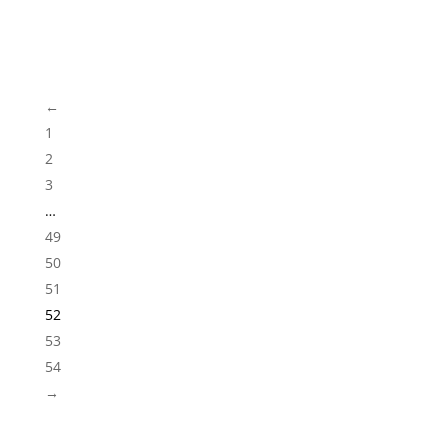
Kendal Henna
←
1
2
3
…
49
50
51
52
53
54
→