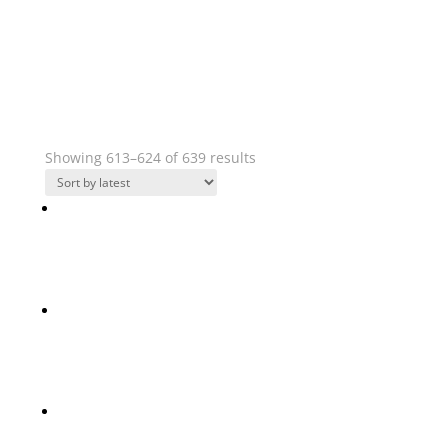
Výrobci potahových látek
Showing 613–624 of 639 results
Kendal Aquamarine
Kendal Lacquer Red
Kendal Grey Seal