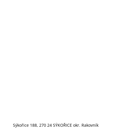
potahové látky a dekorační látky
značky Clarke & Clarke
Sýkořice 188, 270 24 SÝKOŘICE okr. Rakovník