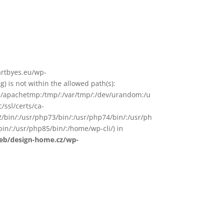
/artbyes.eu/wp-
is not within the allowed path(s):
in/:/apachetmp:/tmp/:/var/tmp/:/dev/urandom:/u
/ssl/certs/ca-
72/bin/:/usr/php73/bin/:/usr/php74/bin/:/usr/ph
in/:/usr/php85/bin/:/home/wp-cli/) in
web/design-home.cz/wp-