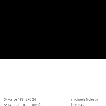
Sýkořice 188, 270 24
michaela@design-
SÝKOŘICE okr. Rakovník
home.cz