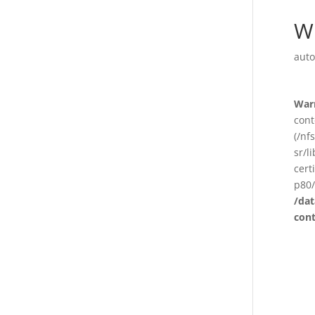
W
auto
War
cont
(/nf
sr/l
cert
p80/
/da
con