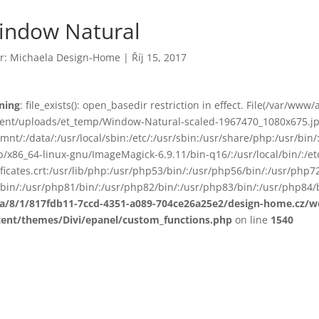
indow Natural
r:
Michaela Design-Home
|
Říj 15, 2017
ning
: file_exists(): open_basedir restriction in effect. File(/var/www
ent/uploads/et_temp/Window-Natural-scaled-1967470_1080x675.jpg) 
smnt/:/data/:/usr/local/sbin:/etc/:/usr/sbin:/usr/share/php:/usr/b
ib/x86_64-linux-gnu/ImageMagick-6.9.11/bin-q16/:/usr/local/bin/:/etc
ificates.crt:/usr/lib/php:/usr/php53/bin/:/usr/php56/bin/:/usr/php
bin/:/usr/php81/bin/:/usr/php82/bin/:/usr/php83/bin/:/usr/php84/b
ta/8/1/817fdb11-7ccd-4351-a089-704ce26a25e2/design-home.cz/
tent/themes/Divi/epanel/custom_functions.php
on line
1540