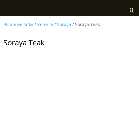
Potahové látky
/
Kolekce
/
Soraya
/ Soraya Teak
Soraya Teak