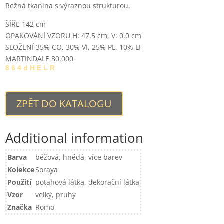
Režná tkanina s výraznou strukturou.
ŠÍŘE 142 cm
OPAKOVÁNÍ VZORU H: 47.5 cm, V: 0.0 cm
SLOŽENÍ
35% CO, 30% VI, 25% PL, 10% LI
MARTINDALE 30,000
8 6 4 d H E L R
ZPĚT DO KATALOGU
Additional information
Barva
béžová, hnědá, více barev
Kolekce
Soraya
Použití
potahová látka, dekorační látka
Vzor
velký, pruhy
Značka
Romo