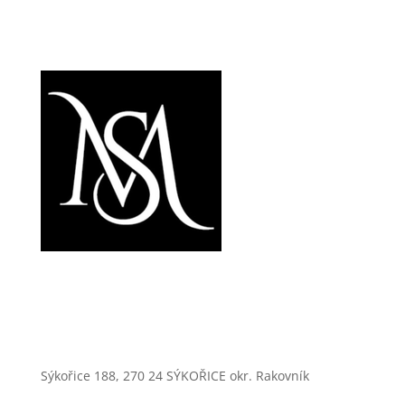
Sýkořice 188, 270 24 SÝKOŘICE okr. Rakovník