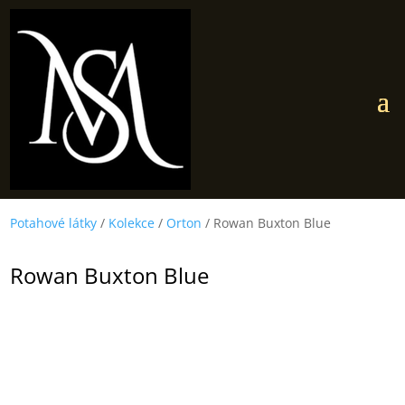
Potahové látky
/
Kolekce
/
Orton
/ Rowan Buxton Blue
Rowan Buxton Blue