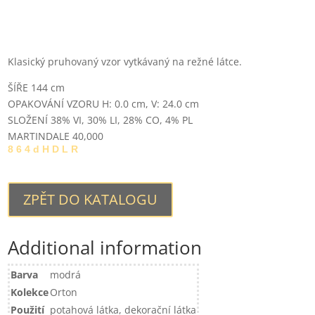
Klasický pruhovaný vzor vytkávaný na režné látce.
ŠÍŘE 144 cm
OPAKOVÁNÍ VZORU H: 0.0 cm, V: 24.0 cm
SLOŽENÍ
38% VI, 30% LI, 28% CO, 4% PL
MARTINDALE 40,000
8 6 4 d H D L R
ZPĚT DO KATALOGU
Additional information
Barva
modrá
Kolekce
Orton
Použití
potahová látka, dekorační látka