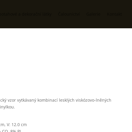
potahové a dekorační látky
Čalounictví
Galerie
Kontakt
cký vzor vytkávaný kombinací lesklých viskózovo-lněných
inylkou.
m, V: 12.0 cm
% CO, 8% PL