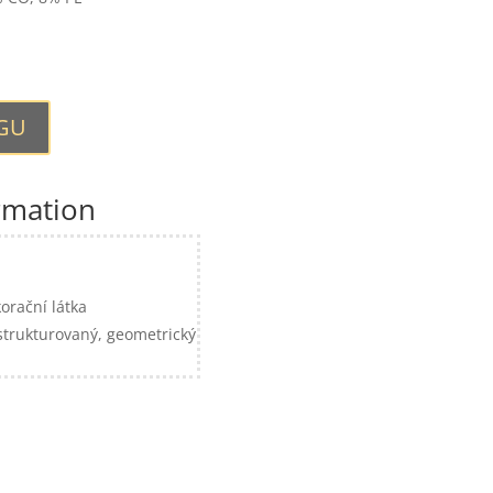
OGU
rmation
orační látka
 strukturovaný, geometrický