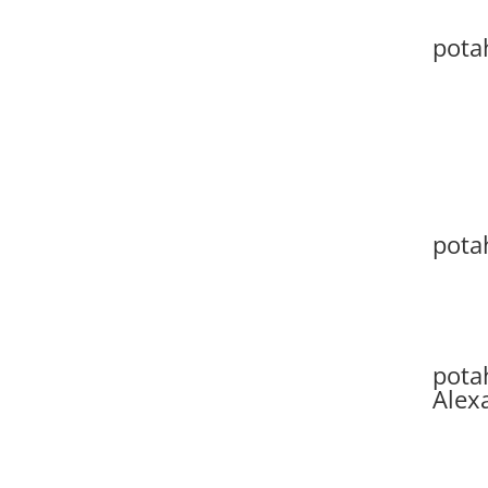
pota
pota
pota
Alex