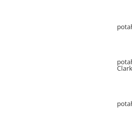
pota
pota
Clar
pota