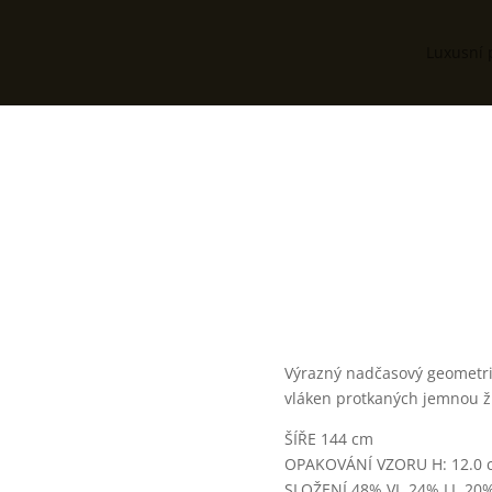
Luxusní 
Výrazný nadčasový geometri
vláken protkaných jemnou ž
ŠÍŘE 144 cm
OPAKOVÁNÍ VZORU H: 12.0 c
SLOŽENÍ 48% VI, 24% LI, 20