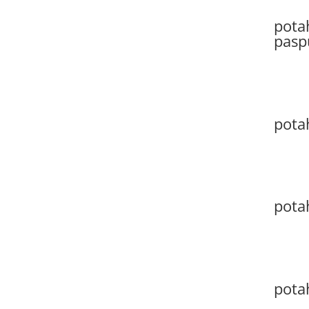
potah
pasp
potah
pota
pota