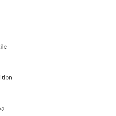
ile
ition
va