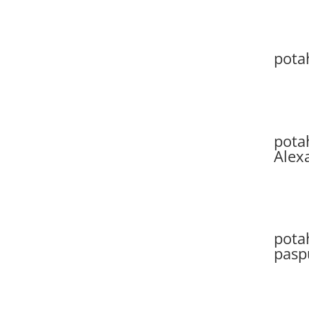
pota
pota
Alex
potah
pasp