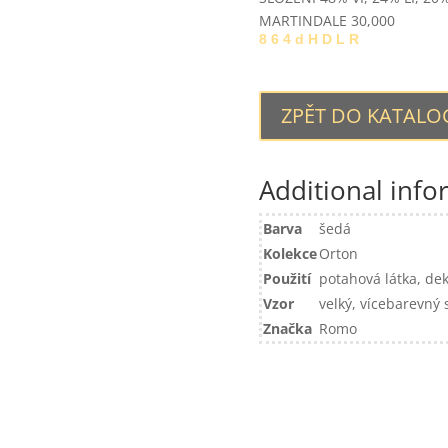
MARTINDALE 30,000
8 6 4 d H D L R
ZPĚT DO KATAL
Additional info
Barva
šedá
Kolekce
Orton
Použití
potahová látka, dek
Vzor
velký, vícebarevný
Značka
Romo