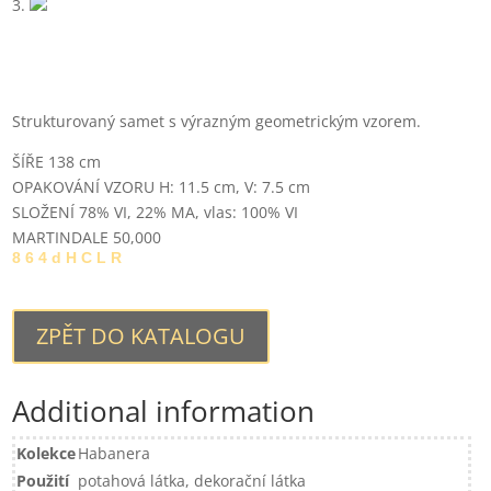
Strukturovaný samet s výrazným geometrickým vzorem.
ŠÍŘE 138 cm
OPAKOVÁNÍ VZORU H: 11.5 cm, V: 7.5 cm
SLOŽENÍ 78% VI, 22% MA, vlas: 100% VI
MARTINDALE 50,000
8 6 4 d H C L R
ZPĚT DO KATALOGU
Additional information
Kolekce
Habanera
Použití
potahová látka, dekorační látka