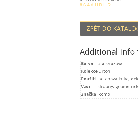
8 6 4 d H D L R
ZPĚT DO KATAL
Additional info
Barva
starorůžová
Kolekce
Orton
Použití
potahová látka, dek
Vzor
drobný, geometric
Značka
Romo