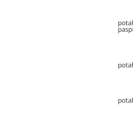
potah
pasp
potah
pota