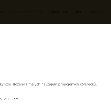
potahové a dekorační látky
Čalounictví
Galerie
Kontakt
ký vzor složený z malých navzájem propojených čtverečků.
, V: 1.0 cm