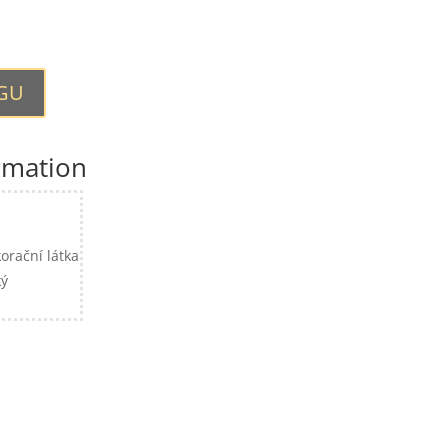
OGU
rmation
orační látka
ký