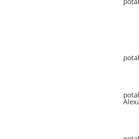
pota
pota
pota
Alex
potah