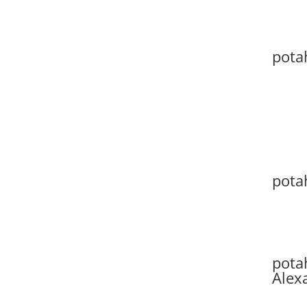
pota
pota
pota
Alex