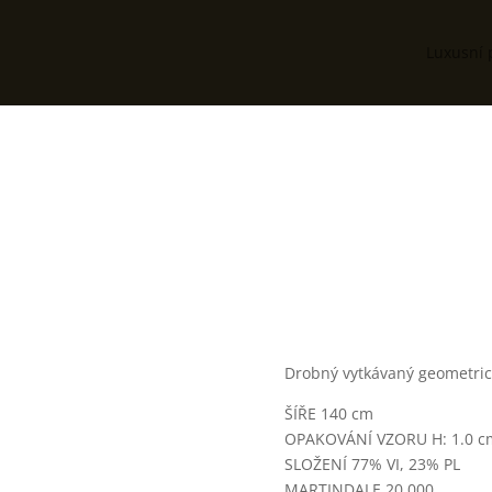
Luxusní 
Drobný vytkávaný geometric
ŠÍŘE 140 cm
OPAKOVÁNÍ VZORU H: 1.0 cm
SLOŽENÍ 77
% VI, 23% PL
MARTINDALE 20,000