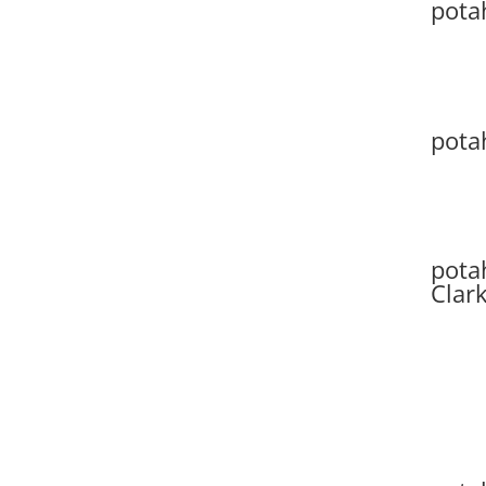
pota
pota
pota
Clar