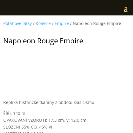
Potahové látky
/
Kolekce
/
Empire
/ Napoleon Rouge Empire
Napoleon Rouge Empire
Replika historické tkaniny z období klasicismu.
ŠÍŘE 140 m
OPAKOVÁNÍ VZORU H: 17.3 cm, V: 12.0 cm
SLOŽENÍ 55% CO, 45% VI