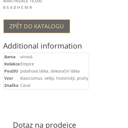
MARTINDALE 16,000
8 6 4 d H E M R
ZPĚT DO KATALOGU
Additional information
Barva
vínová
Kolekce
Empire
Použití
potahová látka, dekorační látka
Vzor
klasicismus, velký, historický, pruhy
Značka
Casal
Dotaz na prodejce