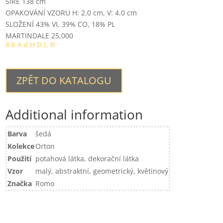
ŠÍŘE 138 cm
OPAKOVÁNÍ VZORU H: 2.0 cm, V: 4.0 cm
SLOŽENÍ
43% VI, 39% CO, 18% PL
MARTINDALE 25,000
8 6 4 d H D L R
ZPĚT DO KATALOGU
Additional information
Barva
šedá
Kolekce
Orton
Použití
potahová látka, dekorační látka
Vzor
malý, abstraktní, geometrický, květinový
Značka
Romo