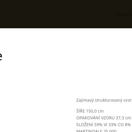
Luxusní 
e
Zajímavý strukturovaný vzor
ŠÍŘE 150,0 cm
OPAKOVÁNÍ VZORU 37,3 cm
SLOŽENÍ 59% VI 33% CO 8% 
MARTINDALE 25,000