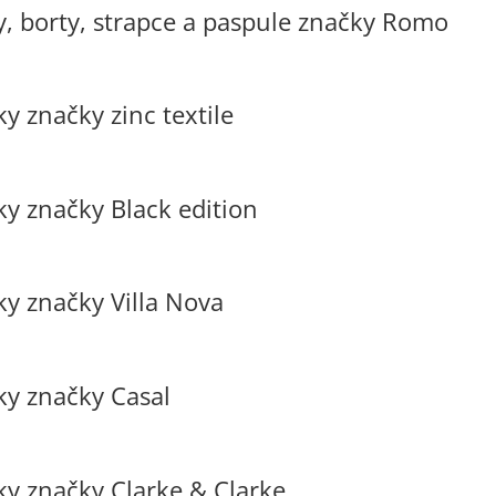
y, borty, strapce a paspule značky Romo
y značky zinc textile
ky značky Black edition
ky značky Villa Nova
ky značky Casal
ky značky Clarke & Clarke