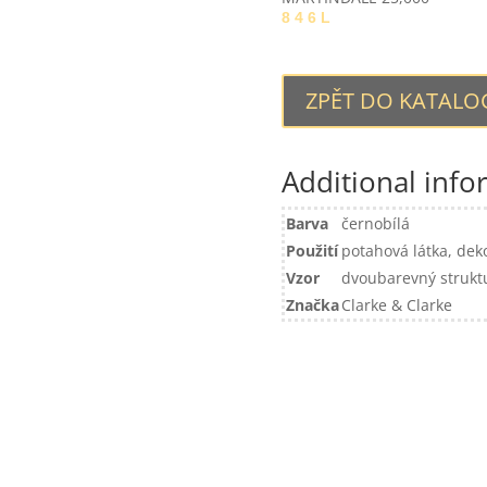
8 4 6 L
ZPĚT DO KATAL
Additional info
Barva
černobílá
Použití
potahová látka, dek
Vzor
dvoubarevný strukt
Značka
Clarke & Clarke