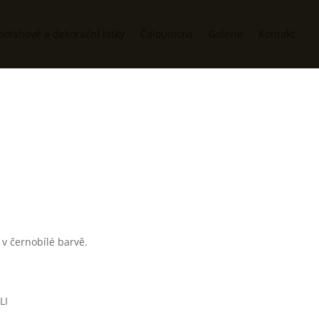
potahové a dekorační látky
Čalounictví
Galerie
Kontakt
 v černobílé barvě.
LI