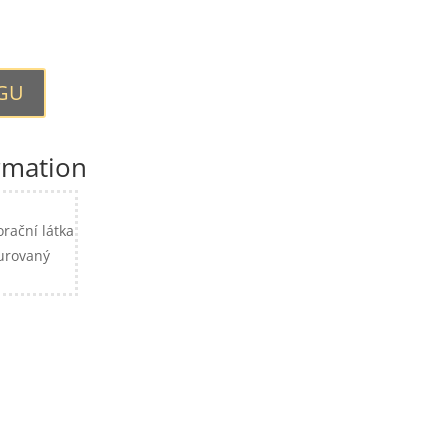
OGU
rmation
orační látka
urovaný