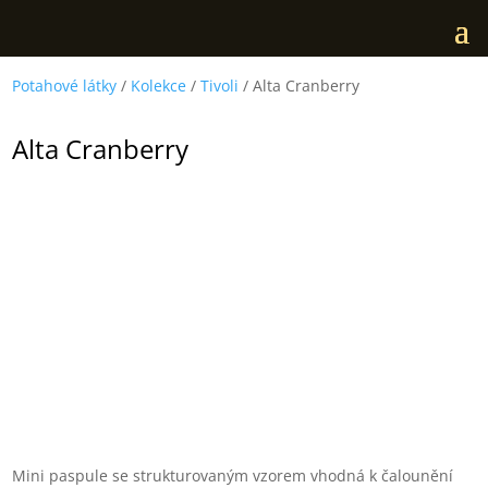
Potahové látky
/
Kolekce
/
Tivoli
/ Alta Cranberry
Alta Cranberry
Mini paspule se strukturovaným vzorem vhodná k čalounění