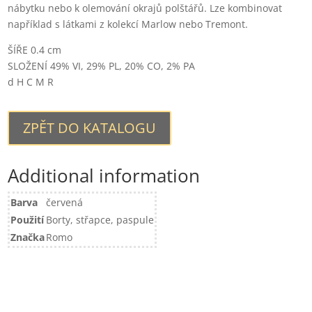
nábytku nebo k olemování okrajů polštářů. Lze kombinovat
například s látkami z kolekcí Marlow nebo Tremont.
ŠÍŘE 0.4 cm
SLOŽENÍ 49% VI, 29% PL, 20% CO, 2% PA
d H C M R
ZPĚT DO KATALOGU
Additional information
Barva
červená
Použití
Borty, střapce, paspule
Značka
Romo