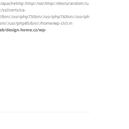
in/:/apachetmp:/tmp/:/var/tmp/:/dev/urandom:/u
/ssl/certs/ca-
72/bin/:/usr/php73/bin/:/usr/php74/bin/:/usr/ph
in/:/usr/php85/bin/:/home/wp-cli/) in
web/design-home.cz/wp-