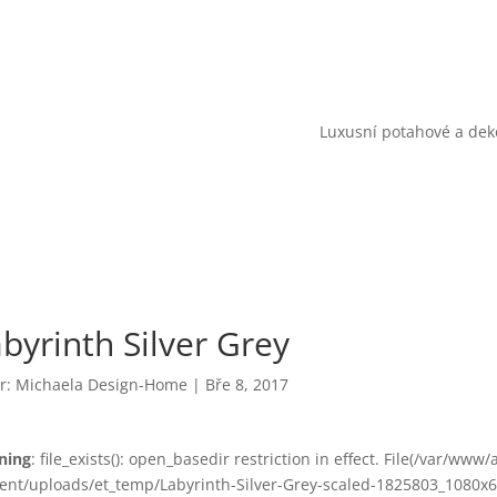
Luxusní potahové a deko
byrinth Silver Grey
r:
Michaela Design-Home
|
Bře 8, 2017
ning
: file_exists(): open_basedir restriction in effect. File(/var/www
ent/uploads/et_temp/Labyrinth-Silver-Grey-scaled-1825803_1080x675