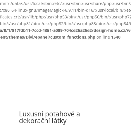
smnt/:/data/:/usr/local/sbin:/etc/:/usr/sbin:/usr/share/php:/usr/b
ib/x86_64-linux-gnu/ImageMagick-6.9.11/bin-q16/:/usr/local/bin/:/etc
ificates.crt:/usr/lib/php:/usr/php53/bin/:/usr/php56/bin/:/usr/php
bin/:/usr/php81/bin/:/usr/php82/bin/:/usr/php83/bin/:/usr/php84/b
ta/8/1/817fdb11-7ccd-4351-a089-704ce26a25e2/design-home.cz/
tent/themes/Divi/epanel/custom_functions.php
on line
1540
Luxusní potahové a
dekorační látky