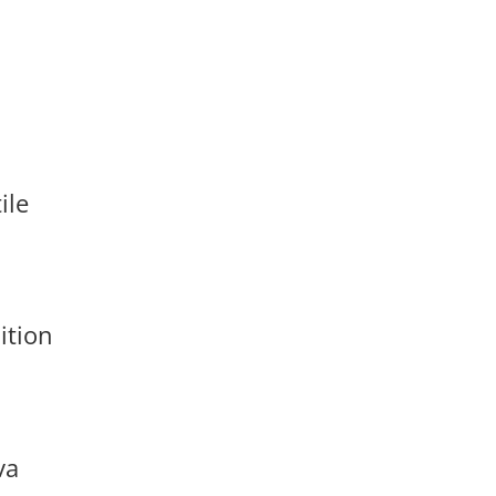
ile
ition
va