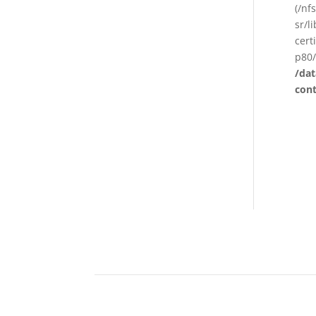
(/nf
sr/l
cert
p80/
/da
con