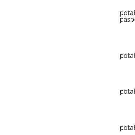
potah
pasp
potah
pota
pota