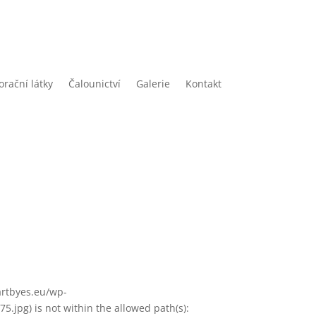
rační látky
Čalounictví
Galerie
Kontakt
/artbyes.eu/wp-
.jpg) is not within the allowed path(s):