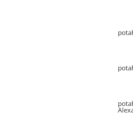
pota
pota
pota
Alex