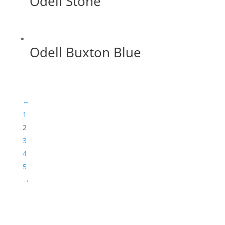
Odell Stone
Odell Buxton Blue
←
1
2
3
4
5
→