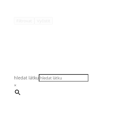
Filtrovat
Vyčistit
hledat látku
×