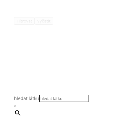
Filtrovat
Vyčistit
hledat látku
×