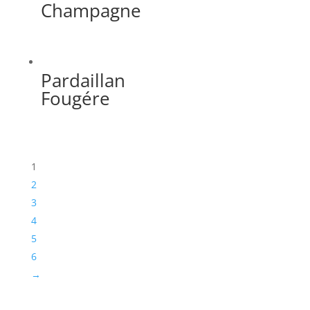
Champagne
Pardaillan
Fougére
1
2
3
4
5
6
→