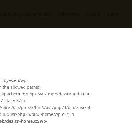
potahové a dekorační látky
Čalounictví
Galerie
Kontakt
/artbyes.eu/wp-
 the allowed path(s):
in/:/apachetmp:/tmp/:/var/tmp/:/dev/urandom:/u
/ssl/certs/ca-
72/bin/:/usr/php73/bin/:/usr/php74/bin/:/usr/ph
in/:/usr/php85/bin/:/home/wp-cli/) in
web/design-home.cz/wp-