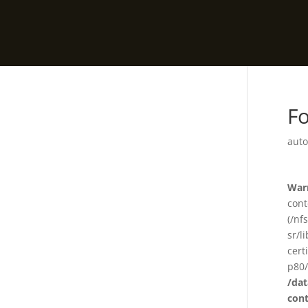
Fo
auto
War
cont
(/nf
sr/l
cert
p80/
/da
con