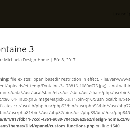
Luxusní 
ntaine 3
r:
Michaela Design-Home
|
Bře 8, 2017
ning
: file_exists(): open_basedir restriction in effect. File(/var/www
ent/uploads/et_temp/Fontaine-3-178816_1080x675.jpg) is not within
smnt/:/data/:/usr/local/sbin:/etc/:/usr/sbin:/usr/share/php:/usr/b
ib/x86_64-linux-gnu/ImageMagick-6.9.11/bin-q16/:/usr/local/bin/:/etc
ificates.crt:/usr/lib/php:/usr/php53/bin/:/usr/php56/bin/:/usr/php
bin/:/usr/php81/bin/:/usr/php82/bin/:/usr/php83/bin/:/usr/php84/b
ta/8/1/817fdb11-7ccd-4351-a089-704ce26a25e2/design-home.cz/
tent/themes/Divi/epanel/custom_functions.php
on line
1540