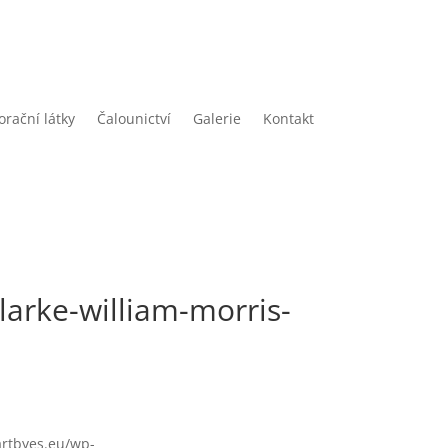
rační látky
Čalounictví
Galerie
Kontakt
larke-william-morris-
/artbyes.eu/wp-