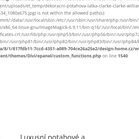
ent/uploads/et_temp/dekoracni-potahova-latka-clarke-clarke-willi
34_1080x675.jpg) is not within the allowed path(s):
smnt/:/data/:/usr/local/sbin:/etc/:/usr/sbin:/usr/share/php:/usr/b
ib/x86_64-linux-gnu/ImageMagick-6.9.11/bin-q16/:/usr/local/bin/:/etc
ificates.crt:/usr/lib/php:/usr/php53/bin/:/usr/php56/bin/:/usr/php
bin/:/usr/php81/bin/:/usr/php82/bin/:/usr/php83/bin/:/usr/php84/b
ta/8/1/817fdb11-7ccd-4351-a089-704ce26a25e2/design-home.cz/
tent/themes/Divi/epanel/custom_functions.php
on line
1540
Luxusní potahové a