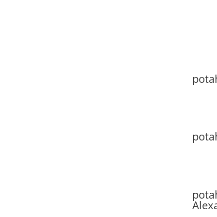
pota
pota
pota
Alex