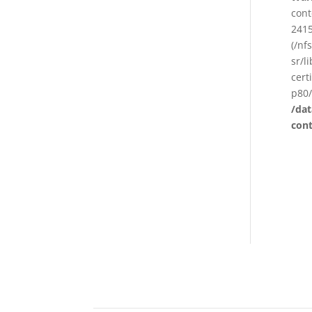
cont
2415
(/nf
sr/l
cert
p80/
/da
con