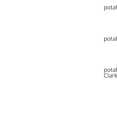
pota
pota
pota
Clar