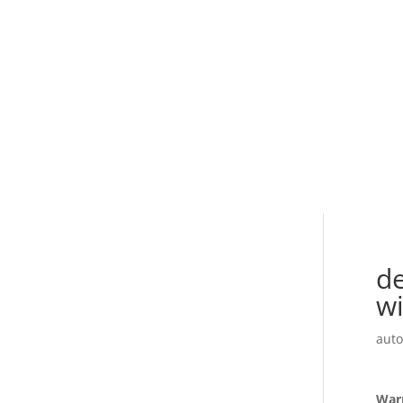
de
wi
auto
War