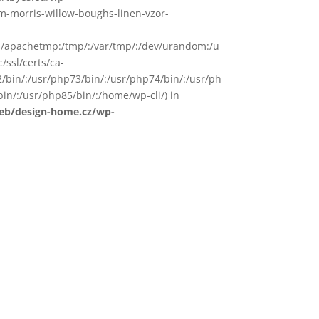
am-morris-willow-boughs-linen-vzor-
in/:/apachetmp:/tmp/:/var/tmp/:/dev/urandom:/u
/ssl/certs/ca-
72/bin/:/usr/php73/bin/:/usr/php74/bin/:/usr/ph
in/:/usr/php85/bin/:/home/wp-cli/) in
web/design-home.cz/wp-