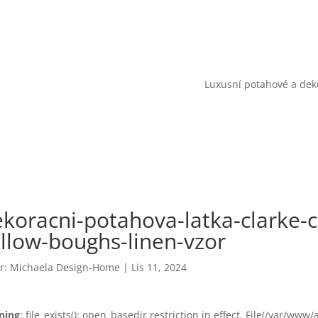
Luxusní potahové a deko
koracni-potahova-latka-clarke-c
llow-boughs-linen-vzor
r:
Michaela Design-Home
|
Lis 11, 2024
ning
: file_exists(): open_basedir restriction in effect. File(/var/www