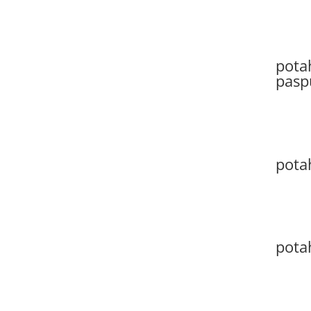
potah
pasp
potah
pota