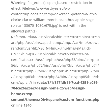
Warning
: file_exists(): open_basedir restriction in
effect. File(/var/www/artbyes.eu/wp-
content/uploads/et_temp/dekoracni-potahova-latka-
clarke-clarke-william-morris-acanthus-apple-sage-
roleta-133670_1080x675.jpg) is not within the
allowed path(s):
(/nfsmnt/:/data/:/usr/local/sbin:/etc/:/usr/sbin:/usr/sh
are/php:/usr/bin/:/apachetmp:/tmp/:/var/tmp/:/dev/u
random:/usr/lib/x86_64-linux-gnu/ImageMagick-
6.9.11/bin-q16/:/usr/local/bin/:/etc/ssl/certs/ca-
certificates.crt:/usr/lib/php:/usr/php53/bin/:/usr/php
56/bin/:/usr/php72/bin/:/usr/php73/bin/:/usr/php74/
bin/:/usr/php80/bin/:/usr/php81/bin/:/usr/php82/bin
/:/usr/php83/bin/:/usr/php84/bin/:/usr/php85/bin/:/h
ome/wp-cli/) in
/data/8/1/817fdb11-7ccd-4351-a089-
704ce26a25e2/design-home.cz/web/design-
home.cz/wp-
content/themes/Divi/epanel/custom_functions.php
on line
1540