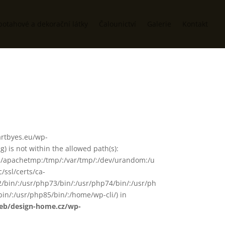
potahové a dekorační látky
Čalounictví
Galerie
Kontakt
/artbyes.eu/wp-
 is not within the allowed path(s):
in/:/apachetmp:/tmp/:/var/tmp/:/dev/urandom:/u
/ssl/certs/ca-
72/bin/:/usr/php73/bin/:/usr/php74/bin/:/usr/ph
in/:/usr/php85/bin/:/home/wp-cli/) in
web/design-home.cz/wp-