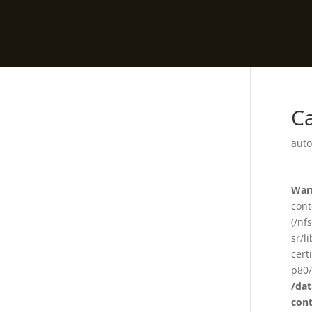
Ca
auto
War
cont
(/nf
sr/l
cert
p80/
/da
con