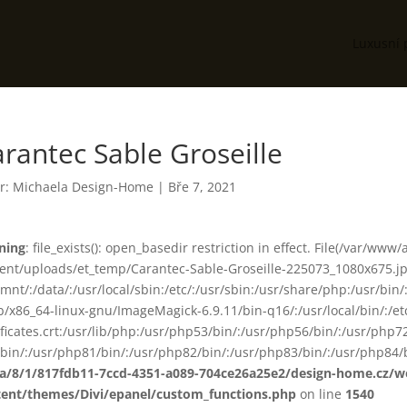
Luxusní 
rantec Sable Groseille
r:
Michaela Design-Home
|
Bře 7, 2021
ning
: file_exists(): open_basedir restriction in effect. File(/var/www
ent/uploads/et_temp/Carantec-Sable-Groseille-225073_1080x675.jpg)
smnt/:/data/:/usr/local/sbin:/etc/:/usr/sbin:/usr/share/php:/usr/b
ib/x86_64-linux-gnu/ImageMagick-6.9.11/bin-q16/:/usr/local/bin/:/etc
ificates.crt:/usr/lib/php:/usr/php53/bin/:/usr/php56/bin/:/usr/php
bin/:/usr/php81/bin/:/usr/php82/bin/:/usr/php83/bin/:/usr/php84/b
ta/8/1/817fdb11-7ccd-4351-a089-704ce26a25e2/design-home.cz/
tent/themes/Divi/epanel/custom_functions.php
on line
1540