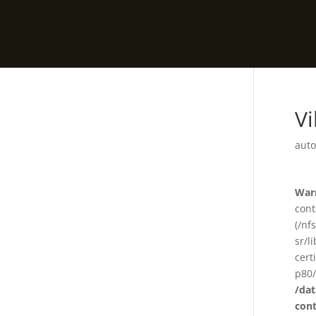
Vi
auto
War
cont
(/nf
sr/l
cert
p80/
/da
con