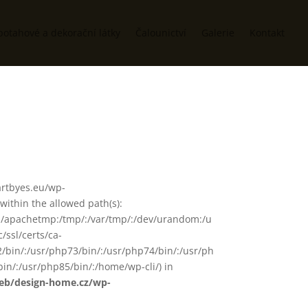
potahové a dekorační látky
Čalounictví
Galerie
Kontakt
/artbyes.eu/wp-
ithin the allowed path(s):
in/:/apachetmp:/tmp/:/var/tmp/:/dev/urandom:/u
/ssl/certs/ca-
72/bin/:/usr/php73/bin/:/usr/php74/bin/:/usr/ph
in/:/usr/php85/bin/:/home/wp-cli/) in
web/design-home.cz/wp-