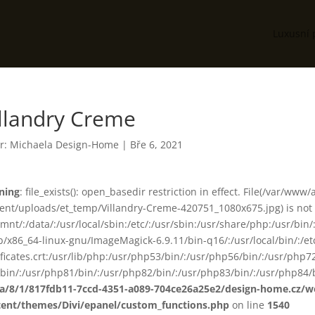
Luxusní 
llandry Creme
r:
Michaela Design-Home
|
Bře 6, 2021
ning
: file_exists(): open_basedir restriction in effect. File(/var/www
ent/uploads/et_temp/Villandry-Creme-420751_1080x675.jpg) is not w
smnt/:/data/:/usr/local/sbin:/etc/:/usr/sbin:/usr/share/php:/usr/b
ib/x86_64-linux-gnu/ImageMagick-6.9.11/bin-q16/:/usr/local/bin/:/etc
ificates.crt:/usr/lib/php:/usr/php53/bin/:/usr/php56/bin/:/usr/php
bin/:/usr/php81/bin/:/usr/php82/bin/:/usr/php83/bin/:/usr/php84/b
ta/8/1/817fdb11-7ccd-4351-a089-704ce26a25e2/design-home.cz/
tent/themes/Divi/epanel/custom_functions.php
on line
1540