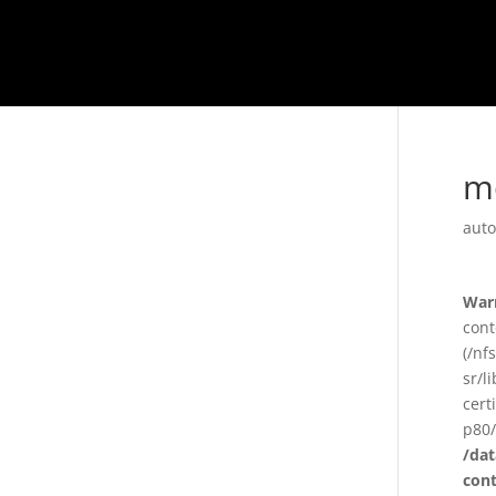
m
auto
War
cont
(/nf
sr/l
cert
p80/
/da
con