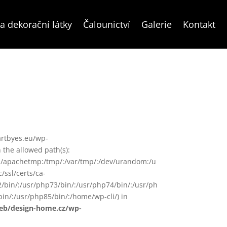
a dekorační látky
Čalounictví
Galerie
Kontakt
/artbyes.eu/wp-
the allowed path(s):
in/:/apachetmp:/tmp/:/var/tmp/:/dev/urandom:/u
/ssl/certs/ca-
72/bin/:/usr/php73/bin/:/usr/php74/bin/:/usr/ph
in/:/usr/php85/bin/:/home/wp-cli/) in
web/design-home.cz/wp-