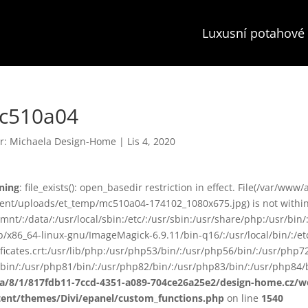
Luxusní potahové 
c510a04
r:
Michaela Design-Home
|
Lis 4, 2020
ning
: file_exists(): open_basedir restriction in effect. File(/var/www
ent/uploads/et_temp/mc510a04-174102_1080x675.jpg) is not within 
smnt/:/data/:/usr/local/sbin:/etc/:/usr/sbin:/usr/share/php:/usr/b
ib/x86_64-linux-gnu/ImageMagick-6.9.11/bin-q16/:/usr/local/bin/:/etc
ificates.crt:/usr/lib/php:/usr/php53/bin/:/usr/php56/bin/:/usr/php
bin/:/usr/php81/bin/:/usr/php82/bin/:/usr/php83/bin/:/usr/php84/b
ta/8/1/817fdb11-7ccd-4351-a089-704ce26a25e2/design-home.cz/
tent/themes/Divi/epanel/custom_functions.php
on line
1540