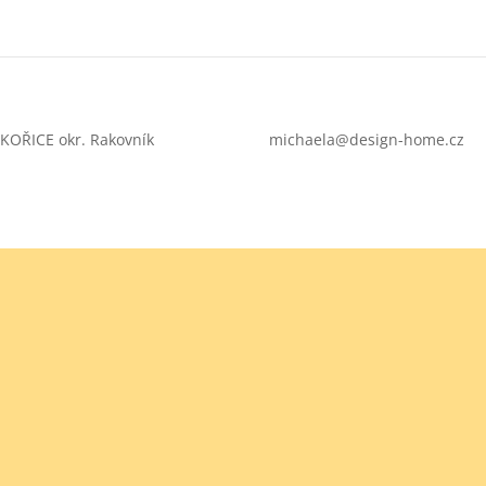
ÝKOŘICE okr. Rakovník
michaela@design-home.cz