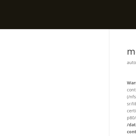
m
auto
War
cont
(/nf
sr/l
cert
p80/
/da
con