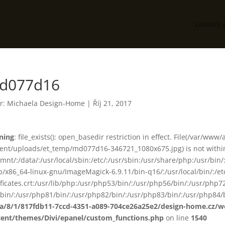
Luxusní 
d077d16
r:
Michaela Design-Home
|
Říj 21, 2017
ning
: file_exists(): open_basedir restriction in effect. File(/var/www
ent/uploads/et_temp/md077d16-346721_1080x675.jpg) is not within
smnt/:/data/:/usr/local/sbin:/etc/:/usr/sbin:/usr/share/php:/usr/b
ib/x86_64-linux-gnu/ImageMagick-6.9.11/bin-q16/:/usr/local/bin/:/etc
ificates.crt:/usr/lib/php:/usr/php53/bin/:/usr/php56/bin/:/usr/php
bin/:/usr/php81/bin/:/usr/php82/bin/:/usr/php83/bin/:/usr/php84/b
ta/8/1/817fdb11-7ccd-4351-a089-704ce26a25e2/design-home.cz/
tent/themes/Divi/epanel/custom_functions.php
on line
1540