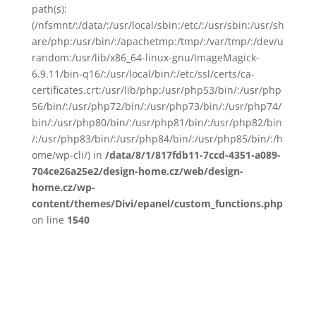
path(s):
(/nfsmnt/:/data/:/usr/local/sbin:/etc/:/usr/sbin:/usr/sh
are/php:/usr/bin/:/apachetmp:/tmp/:/var/tmp/:/dev/u
random:/usr/lib/x86_64-linux-gnu/ImageMagick-
6.9.11/bin-q16/:/usr/local/bin/:/etc/ssl/certs/ca-
certificates.crt:/usr/lib/php:/usr/php53/bin/:/usr/php
56/bin/:/usr/php72/bin/:/usr/php73/bin/:/usr/php74/
bin/:/usr/php80/bin/:/usr/php81/bin/:/usr/php82/bin
/:/usr/php83/bin/:/usr/php84/bin/:/usr/php85/bin/:/h
ome/wp-cli/) in
/data/8/1/817fdb11-7ccd-4351-a089-
704ce26a25e2/design-home.cz/web/design-
home.cz/wp-
content/themes/Divi/epanel/custom_functions.php
on line
1540