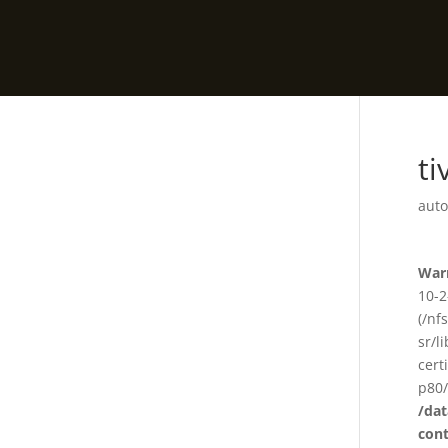
ti
auto
War
10-2
(/nf
sr/l
cert
p80/
/da
con