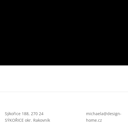
Sýkořice 188, 270 24
michaela@design-
SÝKOŘICE okr. Rakovník
home.cz