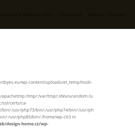
potahové a dekorační látky
Čalounictví
Galerie
Kontakt
ww/artbyes.eu/wp-content/uploads/et_temp/tivoli-
in/:/apachetmp:/tmp/:/var/tmp/:/dev/urandom:/u
/ssl/certs/ca-
72/bin/:/usr/php73/bin/:/usr/php74/bin/:/usr/ph
in/:/usr/php85/bin/:/home/wp-cli/) in
web/design-home.cz/wp-