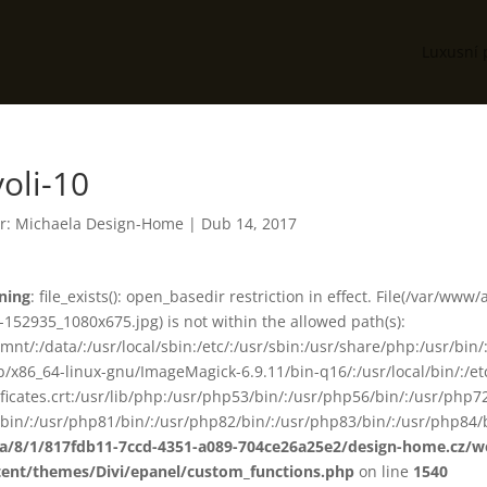
Luxusní 
voli-10
r:
Michaela Design-Home
|
Dub 14, 2017
ning
: file_exists(): open_basedir restriction in effect. File(/var/w
-152935_1080x675.jpg) is not within the allowed path(s):
smnt/:/data/:/usr/local/sbin:/etc/:/usr/sbin:/usr/share/php:/usr/b
ib/x86_64-linux-gnu/ImageMagick-6.9.11/bin-q16/:/usr/local/bin/:/etc
ificates.crt:/usr/lib/php:/usr/php53/bin/:/usr/php56/bin/:/usr/php
bin/:/usr/php81/bin/:/usr/php82/bin/:/usr/php83/bin/:/usr/php84/b
ta/8/1/817fdb11-7ccd-4351-a089-704ce26a25e2/design-home.cz/
tent/themes/Divi/epanel/custom_functions.php
on line
1540