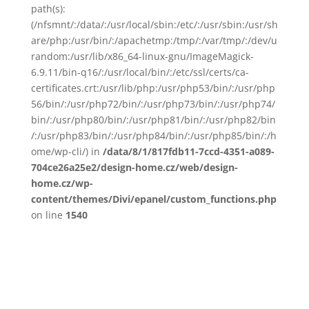
path(s):
(/nfsmnt/:/data/:/usr/local/sbin:/etc/:/usr/sbin:/usr/sh
are/php:/usr/bin/:/apachetmp:/tmp/:/var/tmp/:/dev/u
random:/usr/lib/x86_64-linux-gnu/ImageMagick-
6.9.11/bin-q16/:/usr/local/bin/:/etc/ssl/certs/ca-
certificates.crt:/usr/lib/php:/usr/php53/bin/:/usr/php
56/bin/:/usr/php72/bin/:/usr/php73/bin/:/usr/php74/
bin/:/usr/php80/bin/:/usr/php81/bin/:/usr/php82/bin
/:/usr/php83/bin/:/usr/php84/bin/:/usr/php85/bin/:/h
ome/wp-cli/) in
/data/8/1/817fdb11-7ccd-4351-a089-
704ce26a25e2/design-home.cz/web/design-
home.cz/wp-
content/themes/Divi/epanel/custom_functions.php
on line
1540