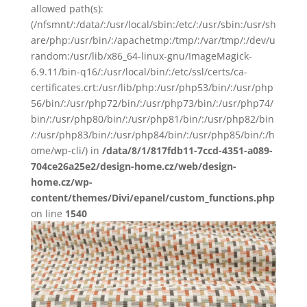
allowed path(s):
(/nfsmnt/:/data/:/usr/local/sbin:/etc/:/usr/sbin:/usr/sh
are/php:/usr/bin/:/apachetmp:/tmp/:/var/tmp/:/dev/u
random:/usr/lib/x86_64-linux-gnu/ImageMagick-
6.9.11/bin-q16/:/usr/local/bin/:/etc/ssl/certs/ca-
certificates.crt:/usr/lib/php:/usr/php53/bin/:/usr/php
56/bin/:/usr/php72/bin/:/usr/php73/bin/:/usr/php74/
bin/:/usr/php80/bin/:/usr/php81/bin/:/usr/php82/bin
/:/usr/php83/bin/:/usr/php84/bin/:/usr/php85/bin/:/h
ome/wp-cli/) in
/data/8/1/817fdb11-7ccd-4351-a089-
704ce26a25e2/design-home.cz/web/design-
home.cz/wp-
content/themes/Divi/epanel/custom_functions.php
on line
1540