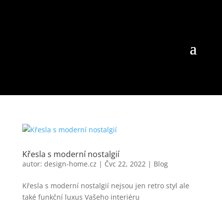
Křesla s moderní nostalgií
autor:
design-home.cz
|
Čvc 22, 2022
|
Blog
Křesla s moderní nostalgií nejsou jen retro styl ale
také funkční luxus Vašeho interiéru